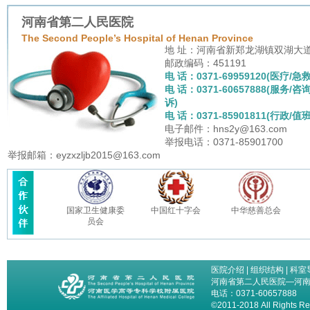
河南省第二人民医院
The Second People’s Hospital of Henan Province
地 址：河南省新郑龙湖镇双湖大
邮政编码：451191
电 话：0371-69959120(医疗/急救
电 话：0371-60657888(服务/咨
诉)
电 话：0371-85901811(行政/值班
电子邮件：hns2y@163.com
举报电话：0371-85901700
举报邮箱：eyzxzljb2015@163.com
国家卫生健康委
中国红十字会
中华慈善总会
员会
医院介绍
|
组织结构
|
科室
河南省第二人民医院—河
电话：0371-60657888
©2011-2018 All Right