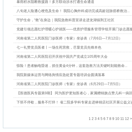
暴雨积水阻断救援路！多方联动涉水打通生命通道
八旬老人险遭心梗危及生命！ 我院心胸外科成功完成高龄冠脉搭桥救治...
守护生命，“救”在身边｜我院急救科普宣讲走进龙湖镇荆王社区
党建引领志愿红护理暖心护就医——优质护理服务管理学组开展门诊志愿服务
河南省第二人民医院门诊医师（专家）坐诊表（7月6日—7月12日）
七一礼赞党员医者丨一场生死营救，尽显党员先锋本色
河南省第二人民医院召开庆祝中国共产党成立105周年大会
惊险！患者触电昏迷，抓住黄金4分钟，这套急救方法关键时刻能救命...
我院新媒体运营与网络舆情应急处置专题培训会圆满落幕
河南省第二人民医院门诊医师（专家）坐诊表（6月29日—7月5日）
【医德医风专题第9期】 同为医护更知医者心，家属赠锦旗点赞儿科一病区.
下班不停歇，服务不打烊！ 省二院多学科专家走进林锦店社区开展公益义诊.
1
2
3
4
5
6
7
8
9
10
11
12
>