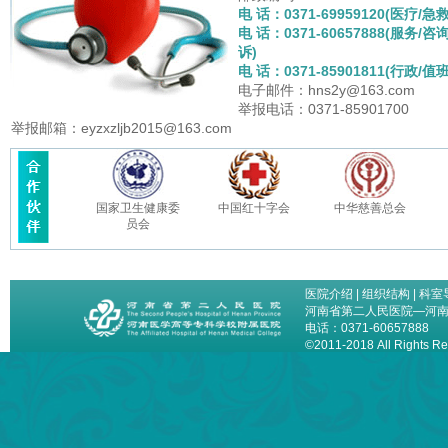
电 话：0371-69959120(医疗/急救
电 话：0371-60657888(服务/咨
诉)
电 话：0371-85901811(行政/值班
电子邮件：hns2y@163.com
举报电话：0371-85901700
举报邮箱：eyzxzljb2015@163.com
国家卫生健康委
中国红十字会
中华慈善总会
员会
医院介绍
|
组织结构
|
科室
河南省第二人民医院—河
电话：0371-60657888
©2011-2018 All Right