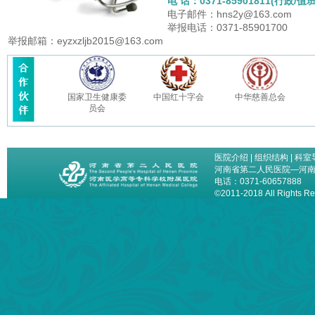
电 话：0371-85901811(行政/值班
电子邮件：hns2y@163.com
举报电话：0371-85901700
举报邮箱：eyzxzljb2015@163.com
国家卫生健康委
中国红十字会
中华慈善总会
员会
医院介绍
|
组织结构
|
科室
河南省第二人民医院—河
电话：0371-60657888
©2011-2018 All Right