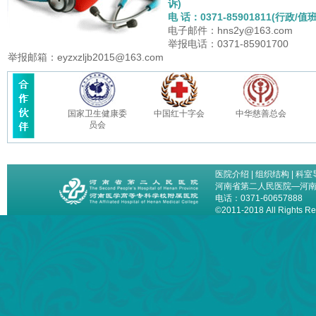
诉)
电 话：0371-85901811(行政/值班
电子邮件：hns2y@163.com
举报电话：0371-85901700
举报邮箱：eyzxzljb2015@163.com
国家卫生健康委
中国红十字会
中华慈善总会
员会
医院介绍
|
组织结构
|
科室
河南省第二人民医院—河
电话：0371-60657888
©2011-2018 All Right