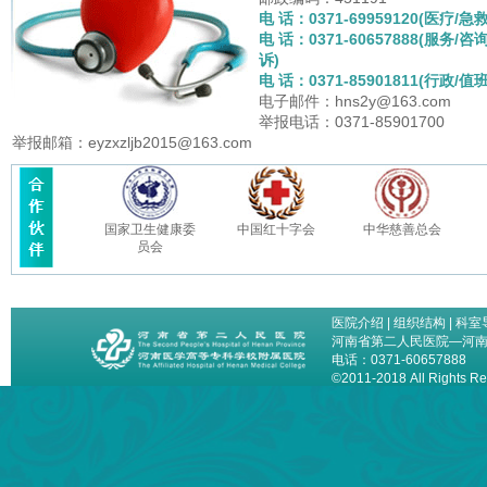
电 话：0371-69959120(医疗/急救
电 话：0371-60657888(服务/咨
诉)
电 话：0371-85901811(行政/值班
电子邮件：hns2y@163.com
举报电话：0371-85901700
举报邮箱：eyzxzljb2015@163.com
国家卫生健康委
中国红十字会
中华慈善总会
员会
医院介绍
|
组织结构
|
科室
河南省第二人民医院—河
电话：0371-60657888
©2011-2018 All Right