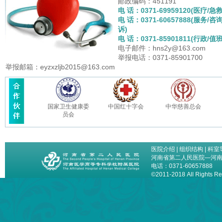
邮政编码：451191
电 话：0371-69959120(医疗/急救
电 话：0371-60657888(服务/咨
诉)
电 话：0371-85901811(行政/值班
电子邮件：hns2y@163.com
举报电话：0371-85901700
举报邮箱：eyzxzljb2015@163.com
国家卫生健康委
中国红十字会
中华慈善总会
员会
医院介绍
|
组织结构
|
科室
河南省第二人民医院—河
电话：0371-60657888
©2011-2018 All Right