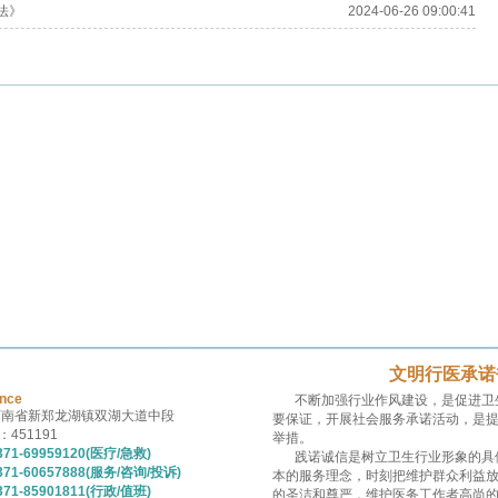
法》
2024-06-26 09:00:41
文明行医承诺
ince
不断加强行业作风建设，是促进卫
河南省新郑龙湖镇双湖大道中段
要保证，开展社会服务承诺活动，是
451191
举措。
71-69959120(医疗/急救)
践诺诚信是树立卫生行业形象的具
71-60657888(服务/咨询/投诉)
本的服务理念，时刻把维护群众利益
71-85901811(行政/值班)
的圣洁和尊严，维护医务工作者高尚