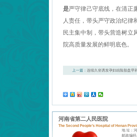
是
严守律己守底线，在清正
人责任，带头严守政治纪律
民主集中制，带头营造树立
院高质量发展的鲜明底色。
上一篇：
连续久坐诱发孕妇凶险胎盘早剥，母
河南省第二人民医院
The Second People’s Hospital of Henan Prov
地 址：
邮政编码：