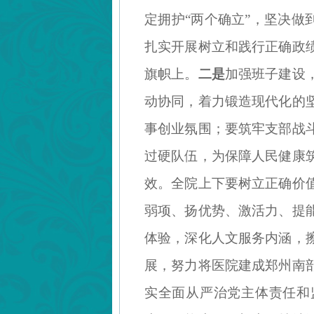
定拥护
“两个确立”，坚决做
扎实开展树立和践行正确政
旗帜上。
二是
加强班子建设
动协同，着力锻造现代化的
事创业氛围；要筑牢支部战
过硬队伍，为保障人民健康
效。全院上下要树立正确价
弱项、扬优势、激活力、提
体验，深化人文服务内涵，
展，努力将医院建成郑州南
实全面从严治党主体责任和