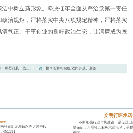
廉洁中树立新形象。坚决扛牢全面从严治党第一责任
和政治规矩，严格落实中央八项规定精神，严格落实
风清气正、干事创业的良好政治生态，让清廉成为医
婴命悬一线......
下一篇：
桃李杏林相映红 双向奔赴开新篇
文明行医承诺
ince
不断加强行业作风建设，是促进卫
河南省新郑龙湖镇双湖大道中段
要保证，开展社会服务承诺活动，是
451191
举措。