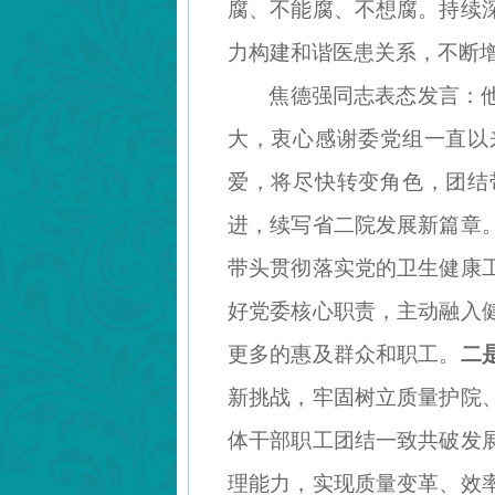
腐、不能腐、不想腐。持续
力构建和谐医患关系，不断
焦德强同志表态发言：
大，衷心感谢委党组一直以
爱，将尽快转变角色，团结
进，续写省二院发展新篇章
带头贯彻落实党的卫生健康
好党委核心职责，主动融入
更多的惠及群众和职工。
二
新挑战，牢固树立质量护院
体干部职工团结一致共破发
理能力，实现质量变革、效