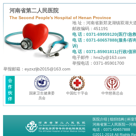
河南省第二人民医院
The Second People’s Hospital of Henan Province
地 址：河南省新郑龙湖镇双湖大
邮政编码：451191
电 话：0371-69959120(医疗/急救
电 话：0371-60657888(服务/咨
诉)
电 话：0371-85901811(行政/值班
电子邮件：hns2y@163.com
举报电话：0371-85901700
举报邮箱：eyzxzljb2015@163.com
国家卫生健康委
中国红十字会
中华慈善总会
员会
医院介绍
|
组织结构
|
科室
河南省第二人民医院—河
电话：0371-60657888
©2011-2018 All Right