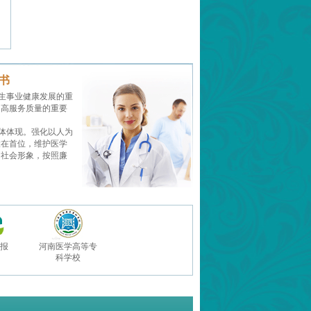
书
生事业健康发展的重
提高服务质量的重要
体体现。强化以人为
放在首位，维护医学
的社会形象，按照廉
报
河南医学高等专
科学校