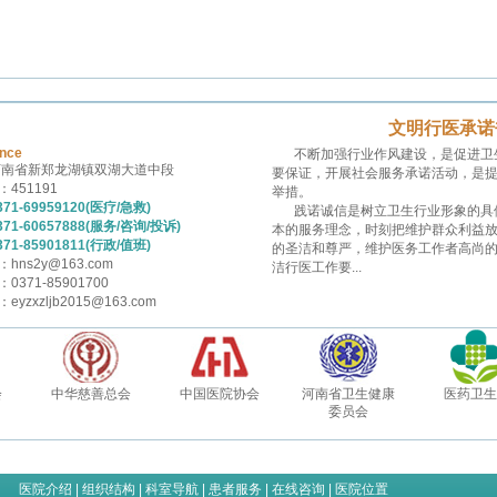
文明行医承诺
ince
不断加强行业作风建设，是促进卫
河南省新郑龙湖镇双湖大道中段
要保证，开展社会服务承诺活动，是
451191
举措。
71-69959120(医疗/急救)
践诺诚信是树立卫生行业形象的具
71-60657888(服务/咨询/投诉)
本的服务理念，时刻把维护群众利益
71-85901811(行政/值班)
的圣洁和尊严，维护医务工作者高尚
hns2y@163.com
洁行医工作要...
371-85901700
yzxzljb2015@163.com
会
中华慈善总会
中国医院协会
河南省卫生健康
医药卫生
委员会
医院介绍
|
组织结构
|
科室导航
|
患者服务
|
在线咨询
|
医院位置