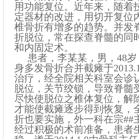
用功能复位。近年来，随着
定器材的改进，用切开复位
椎骨折有增多的趋势。并发
折脱位，常在探查脊髓的同
和内固定术。
患者，李某某，男，48
身多发骨折合并截瘫于2013.1
治疗，经全院相关科室会诊认
脱位，关节绞锁，导致脊髓
尽快使脱位之椎体复位，解
才能使截瘫逐步得到恢复，
折也要实施，外一科在宗##
经过积极的术前准备，患者