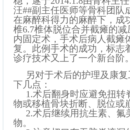
稳，遂于2014.1.8由骨科
汪##副主任医师等骨科团队
在麻醉科得力的麻醉下，成
椎6.7椎体脱位合并截瘫的
内固定术，手术后病人截瘫
复。此例手术的成功，标志
诊疗技术又上了一个新台阶
另对于术后的护理及康复
下几点：
1.
术后翻身时应避免扭转
物或移植骨块折断、脱位或
2.
术后继续用抗生素、氟
物。