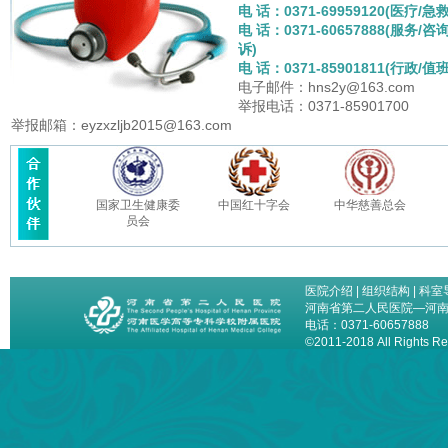
电 话：0371-69959120(医疗/急救
电 话：0371-60657888(服务/咨
诉)
电 话：0371-85901811(行政/值班
电子邮件：hns2y@163.com
举报电话：0371-85901700
举报邮箱：eyzxzljb2015@163.com
国家卫生健康委
中国红十字会
中华慈善总会
员会
医院介绍
|
组织结构
|
科室
河南省第二人民医院—河
电话：0371-60657888
©2011-2018 All Right