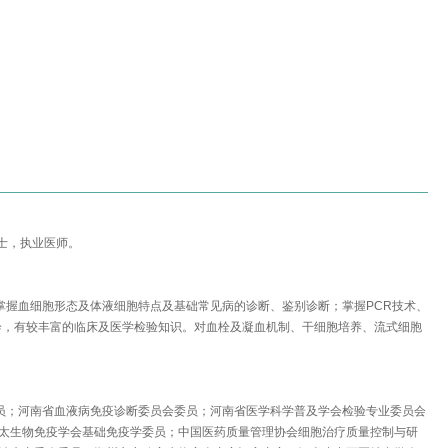
士，执业医师。
掌握血细胞形态及体液细胞特点及基础常见病的诊断、鉴别诊断；掌握
PCR
技术、
诊，有较丰富的临床及医学检验知识。对血栓及凝血机制、干细胞培养、流式细胞
员；河南省血液病免疫诊断委员会委员；河南省医学科学普及学会检验专业委员会
太生物免疫学会基础免疫学委员；中国医药质量管理协会细胞治疗质量控制与研