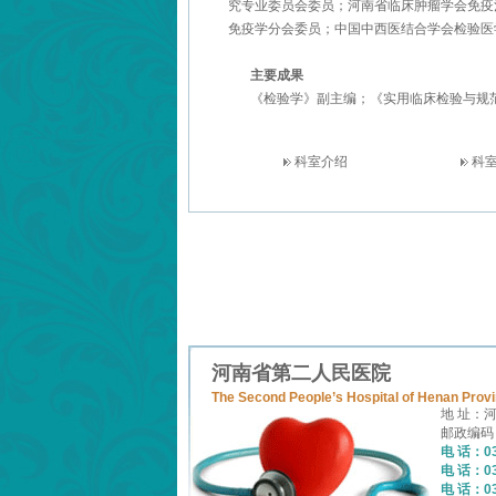
究专业委员会委员；河南省临床肿瘤学会免疫
免疫学分会委员；中国中西医结合学会检验医
主要成果
《检验学》副主编；《实用临床检验与规
科室介绍
科
河南省第二人民医院
The Second People’s Hospital of Henan Prov
地 址：
邮政编码：
电 话：03
电 话：03
电 话：03