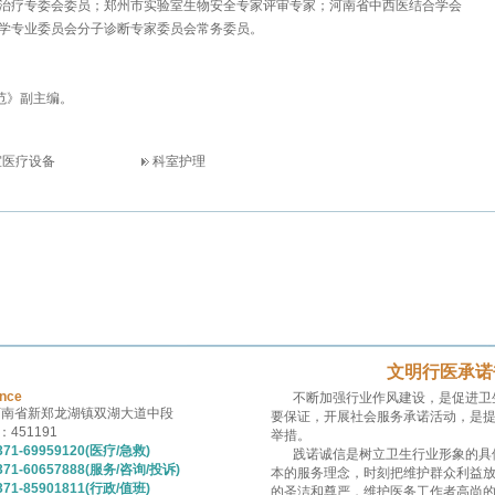
治疗专委会委员；郑州市实验室生物安全专家评审专家；河南省中西医结合学会
学专业委员会分子诊断专家委员会常务委员。
范》副主编。
室医疗设备
科室护理
文明行医承诺
ince
不断加强行业作风建设，是促进卫
河南省新郑龙湖镇双湖大道中段
要保证，开展社会服务承诺活动，是
451191
举措。
71-69959120(医疗/急救)
践诺诚信是树立卫生行业形象的具
71-60657888(服务/咨询/投诉)
本的服务理念，时刻把维护群众利益
71-85901811(行政/值班)
的圣洁和尊严，维护医务工作者高尚