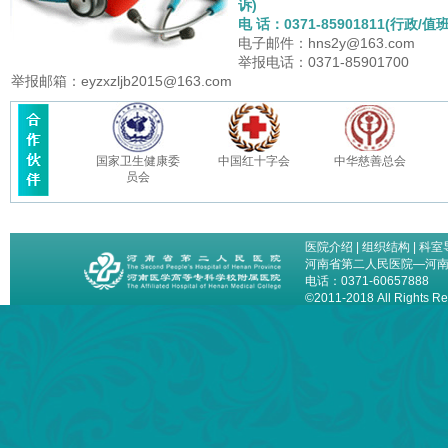
诉)
电 话：0371-85901811(行政/值班
电子邮件：hns2y@163.com
举报电话：0371-85901700
举报邮箱：eyzxzljb2015@163.com
国家卫生健康委
中国红十字会
中华慈善总会
员会
医院介绍
|
组织结构
|
科室
河南省第二人民医院—河
电话：0371-60657888
©2011-2018 All Right